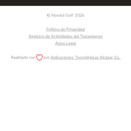
© Abedul Golf
2026
Política de Privacidad
Registro de Actividades del Tratamiento
Aviso Legal
Realizada con
por
Aplicaciones Tecnológicas Alcázar, S.L.