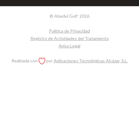
© Abedul Golf
2026
Política de Privacidad
Registro de Actividades del Tratamiento
Aviso Legal
Realizada con
por
Aplicaciones Tecnológicas Alcázar, S.L.